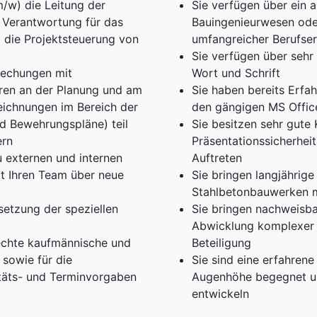
m/w) die Leitung der
Sie verfügen über ein 
 Verantwortung für das
Bauingenieurwesen oder
 die Projektsteuerung von
umfangreicher Berufse
Sie verfügen über sehr
rechungen mit
Wort und Schrift
ren an der Planung und am
Sie haben bereits Erfa
zeichnungen im Bereich der
den gängigen MS Offi
nd Bewehrungspläne) teil
Sie besitzen sehr gute
ern
Präsentationssicherhei
u externen und internen
Auftreten
it Ihren Team über neue
Sie bringen langjährige
Stahlbetonbauwerken 
setzung der speziellen
Sie bringen nachweisbar
Abwicklung komplexer P
rechte kaufmännische und
Beteiligung
 sowie für die
Sie sind eine erfahrene
täts- und Terminvorgaben
Augenhöhe begegnet un
entwickeln